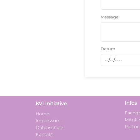
Message
Datum
Infos
KVI Initiative
Fachgr
Home
Mitgli
Impressum
Partne
Datenschutz
Kontakt