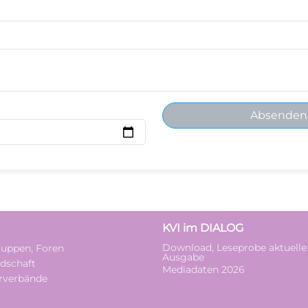
Absenden
KVI im DIALOG
Download, Leseprobe aktuelle
uppen, Foren
Ausgabe
edschaft
Mediadaten 2026
rverbände