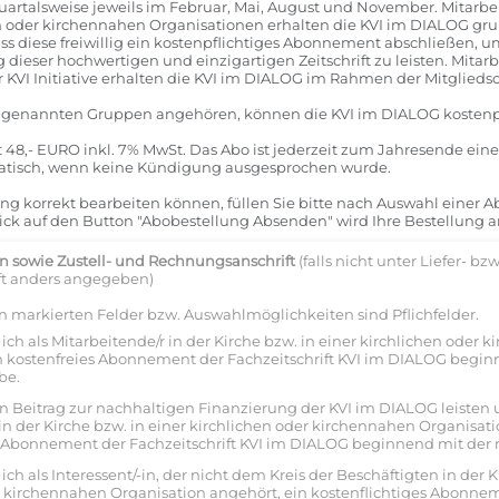
artalsweise jeweils im Februar, Mai, August und November. Mitarbei
en oder kirchennahen Organisationen erhalten die KVI im DIALOG grun
ass diese freiwillig ein kostenpflichtiges Abonnement abschließen, u
dieser hochwertigen und einzigartigen Zeitschrift zu leisten. Mitar
KVI Initiative erhalten die KVI im DIALOG im Rahmen der Mitgliedsc
den genannten Gruppen angehören, können die KVI im DIALOG kostenp
t 48,- EURO inkl. 7% MwSt. Das Abo ist jederzeit zum Jahresende ein
matisch, wenn keine Kündigung ausgesprochen wurde.
ng korrekt bearbeiten können, füllen Sie bitte nach Auswahl einer 
ick auf den Button "Abobestellung Absenden" wird Ihre Bestellung a
sowie Zustell- und Rechnungsanschrift
(falls nicht unter Liefer- bzw
t anders angegeben)
n markierten Felder bzw. Auswahlmöglichkeiten sind Pflichfelder.
 ich als Mitarbeitende/r in der Kirche bzw. in einer kirchlichen oder
n kostenfreies Abonnement der Fachzeitschrift KVI im DIALOG begin
be.
n Beitrag zur nachhaltigen Finanzierung der KVI im DIALOG leisten u
in der Kirche bzw. in einer kirchlichen oder kirchennahen Organisati
s Abonnement der Fachzeitschrift KVI im DIALOG beginnend mit der
 ich als Interessent/-in, der nicht dem Kreis der Beschäftigten in der K
r kirchennahen Organisation angehört, ein kostenflichtiges Abonne