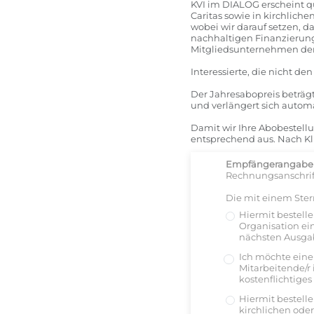
KVI im DIALOG erscheint qu
Caritas sowie in kirchlich
wobei wir darauf setzen, d
nachhaltigen Finanzierung 
Mitgliedsunternehmen der 
Interessierte, die nicht 
Der Jahresabopreis beträg
und verlängert sich auto
Damit wir Ihre Abobestellu
entsprechend aus. Nach Kl
Empfängerangaben 
Rechnungsanschrif
Die mit einem Ster
Hiermit bestelle
Organisation ei
nächsten Ausga
Ich möchte eine
Mitarbeitende/r 
kostenflichtige
Hiermit bestelle
kirchlichen ode