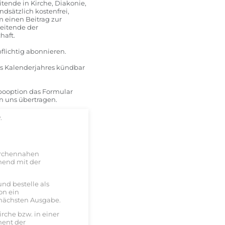
tende in Kirche, Diakonie,
dsätzlich kostenfrei,
m einen Beitrag zur
beitende der
haft.
flichtig abonnieren.
es Kalenderjahres kündbar
Abooption das Formular
n uns übertragen.
.
 kirchennahen
nend mit der
nd bestelle als
on ein
 nächsten Ausgabe.
irche bzw. in einer
ment der