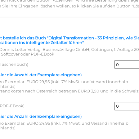
ach Klick auf den Button "Absenden" wird Ihre Bestellung übertrage
n Sie Ihre Eingaben löschen wollen, so klicken Sie auf den Button "Lö
 bestelle ich das Buch "Digital Transformation - 33 Prinzipien, wie Si
sationen ins intelligente Zeitalter führen"
 Dennis Lotter Verlag: BusinessVillage GmbH, Göttingen, 1. Auflage 20
, Softcover oder PDF-EBook
(Taschenbuch)
 hier die Anzahl der Exemplare eingeben)
pro Exemplar: EURO 29,95 (inkl. 7% MwSt. und Versand innerhalb
hlands)
rsandkosten nach Österreich betragen EURO 3,90 und in die Schwei
(PDF-EBook)
 hier die Anzahl der Exemplare eingeben)
pro Exemplar: EURO 24,95 (inkl. 7% MwSt. und Versand innerhalb
hlands)