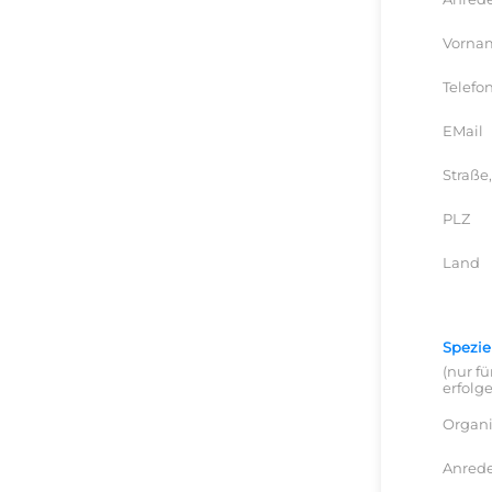
Vorna
Telefo
EMail
Straße,
PLZ
Land
Speziel
(nur f
erfolge
Organi
Anred