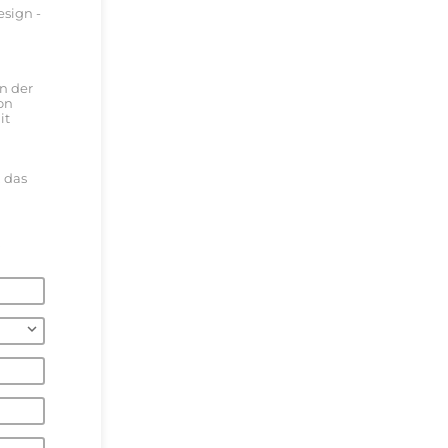
esign -
en der
ion
it
 das
.