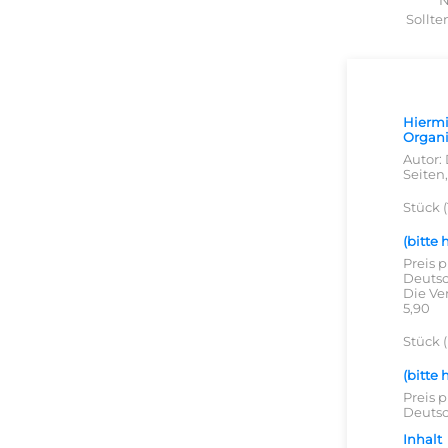
N
Sollte
Hiermit
Organi
Autor:
Seiten
Stück 
(bitte
Preis 
Deutsc
Die Ve
5,90
Stück 
(bitte
Preis 
Deutsc
Inhalt