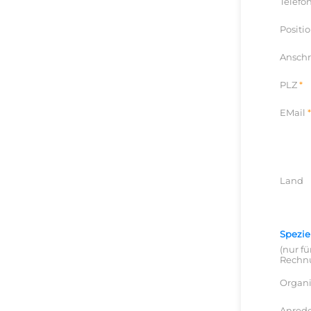
Telefo
Positi
Anschr
PLZ
EMail
Land
Spezie
(nur f
Rechnu
Organi
Anred