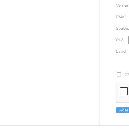
Vorna
EMail
Straße,
PLZ
Land
Ic
Abse