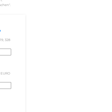
n.
schen".
e
19, 328
z EURO