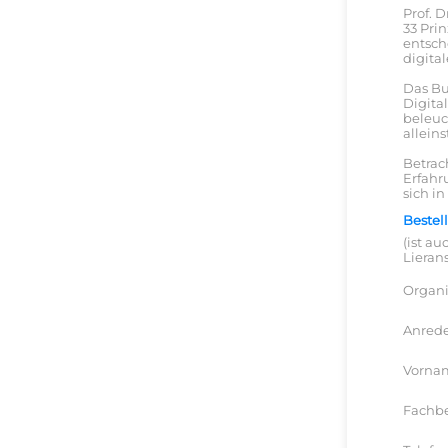
Prof. 
33 Prin
entsch
digita
Das Bu
Digita
beleuc
allein
Betrac
Erfahr
sich i
Bestel
(ist a
Lieran
Organi
Anred
Vorna
Fachb