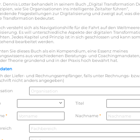
Dr. Dennis Lotter behandelt in seinem Buch „Digital Transformation D
zipien, wie Sie Organisationen ins intelligente Zeitalter führen“,
eidende Fragestellungen zur Digitalisierung und zweigt auf, was die
le Transformation bedeutet.
ch versteht sich als Navigationshilfe für die Fahrt auf den Weltmeer
lisierung. Es will unterschiedliche Aspekte der digitalen Transformat
hten. Jedes Kapitel und Prinzip ist in sich geschlossen und kann som
stehend bearbeitet werden.
hten Sie dieses Buch als ein Kompendium, eine Essenz meines
ungswissens aus verschiedenen Beratungs- und Coachingmandaten,
n der Theorie gründend und in der Praxis hoch bewährt hat.
ldaten
uch der Liefer- und Rechnungsempfänger, falls unter Rechnungs- bzw
schrift nicht anders angegeben)
sation
e
Titel
me
Nachname
ereich