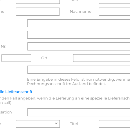
me
Nachname
n
 Nr.
Ort
Eine Eingabe in dieses Feld ist nur notwendig, wenn s
Rechnungsanschrift im Ausland befindet.
le Lieferanschrift
ür den Fall angeben, wenn die Lieferung an eine spezielle Lieferanschr
n soll)
sation
e
Titel